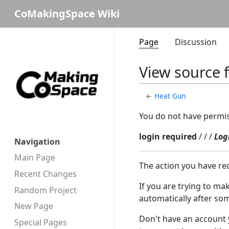
CoMakingSpace Wiki
Page
Discussion
View source 
←
Heat Gun
You do not have permiss
login required
/ / /
Log
Navigation
Main Page
The action you have req
Recent Changes
If you are trying to ma
Random Project
automatically after som
New Page
Don't have an account y
Special Pages