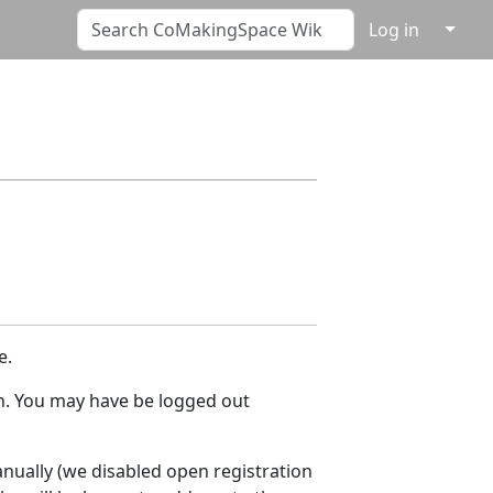
↓
Log in
e.
 in. You may have be logged out
anually (we disabled open registration